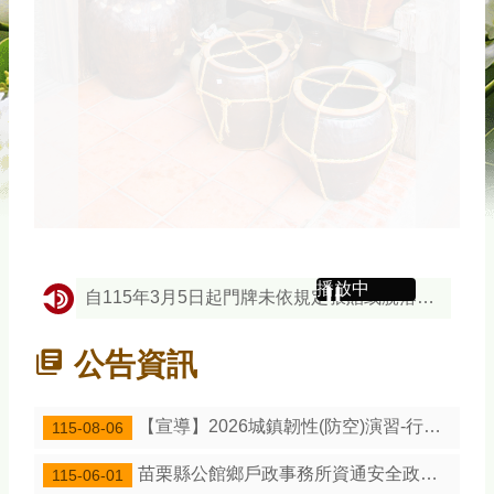
播放中
自115年3月5日起門牌未依規定張貼或脫落未補製張貼要罰300元、私設門牌將罰5000元。
自114年12月1日起開放「冠配偶姓登記」及「經法院調解、和解成立或裁判確定之終止收養撤銷登記」
公告資訊
自114年9月8日起開放「經法院調解、和解成立或裁判確定之收養撤銷登記」
請民眾辦理印鑑證明或自然人憑證時，應謹慎保管及小心使用，以防範詐騙情事發生
【宣導】2026城鎮韌性(防空)演習-行動網路降速演練事宜
115-08-06
「戶役政管家APP」自114年1月1日起下架停止服務
苗栗縣公館鄉戶政事務所資通安全政策及目標
115-06-01