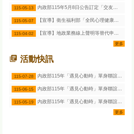
『戶政網路線上申辦服務』宣導—內政部戶政司全球資訊網24小時全天候提供申請人使用自然人憑證申請「線上申辦戶籍登記服務」作業，省時又便民！
內政部115年5月8日公告訂定「交友媒合服務定型化契約應記載及不得記載事項」
115-05-13
『人籍合一』宣導-請民眾依居住事實辦理遷徙登記，以符合『人籍合一』原則， 並正確戶籍資料。
【宣導】衛生福利部「全民心理健康韌性計畫（2025-2030年）」，提升民眾及政府機關對精神疾病正確認知
115-05-07
打擊人口販運，尊重人權！請大家一起捍衛人權、維護尊嚴，讓每個人都能自由自在地生活。
【宣導】地政業務線上聲明等替代申辦印鑑證明措施
115-04-02
不要輕易向他人透漏個資，或將戶籍資料及國民身分證交給別人，以保障自身權益。
更多
出境2年以上應辦理遷出登記；出境未滿2年， 亦得依當事人出境事實辦理遷出登記。
活動快訊
內政部115年「遇見心動時」單身聯誼活動，第3、10-14梯次訂於115年8月7日至16日受理報名
115-07-28
內政部115年「遇見心動時」單身聯誼活動，第5-9梯次訂於115年6月22日至7月1日受理報名
115-06-15
內政部115年「遇見心動時」單身聯誼活動，第1-4梯次訂於115年5月20日至6月2日受理報名
115-05-19
更多